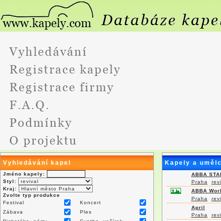
Vyhledávání kapel
Kapely a umělc
Jméno kapely:
ABBA STA
Styl:
Praha
rev
Kraj:
ABBA Worl
Zvolte typ produkce
Praha
rev
Festival
Koncert
April
Zábava
Ples
Praha
rev