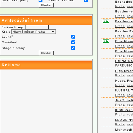
Diskotéka, párty
Svatba, večírek
Basketles
Praha
rev
Beatles re
Praha
rev
Vyhledávání firem
Beatles r
Praha
rev
Jméno firmy:
Beatles R
Kraj:
Praha
rev
Zvukaři
Blue Moon
Osvětlení
Praha
rev
Stage a stany
Blue Moon
Praha
rev
F.SINATRA
Reklama
PARDUBIC
High fever
Praha
rev
Hudba Pra
Praha
rev
ILLEGAL 
Praha
rev
Jiří Schel
Praha
rev
KISS Prah
Praha
rev
LED ZEPP
Praha
rev
Lightmotif