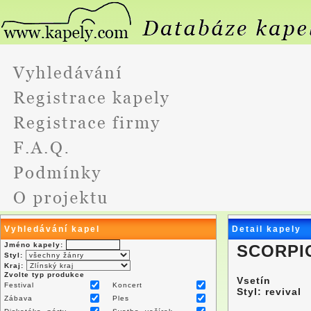
Vyhledávání kapel
Detail kapely
Jméno kapely:
SCORPI
Styl:
Kraj:
Zvolte typ produkce
Vsetín
Festival
Koncert
Styl: revival
Zábava
Ples