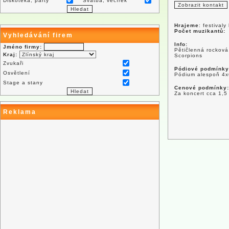
Diskotéka, párty
Svatba, večírek
Hrajeme
: festivaly
Počet muzikantů:
Vyhledávání firem
Info:
Jméno firmy:
Pětičlenná rocková
Kraj:
Scorpions
Zvukaři
Pódiové podmínky
Osvětlení
Pódium alespoň 4
Stage a stany
Cenové podmínky:
Za koncert cca 1,5
Reklama