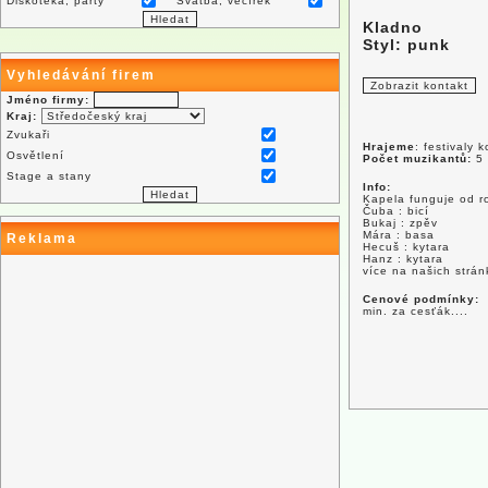
Diskotéka, párty
Svatba, večírek
Kladno
Styl: punk
Vyhledávání firem
Jméno firmy:
Kraj:
Zvukaři
Hrajeme
: festivaly 
Osvětlení
Počet muzikantů:
5
Stage a stany
Info:
Kapela funguje od r
Čuba : bicí
Bukaj : zpěv
Mára : basa
Reklama
Hecuš : kytara
Hanz : kytara
více na našich strán
Cenové podmínky:
min. za cesťák....