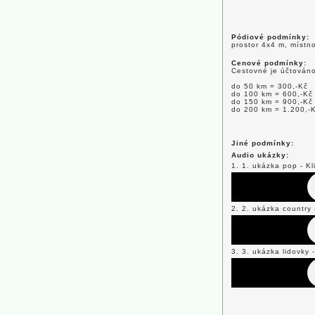
Pódiové podmínky:
prostor 4x4 m, místno
Cenové podmínky:
Cestovné je účtováno
do 50 km = 300,-Kč
do 100 km = 600,-Kč
do 150 km = 900,-Kč
do 200 km = 1.200,-
Jiné podmínky:
Audio ukázky:
1. 1. ukázka pop - Kl
2. 2. ukázka country 
3. 3. ukázka lidovky 