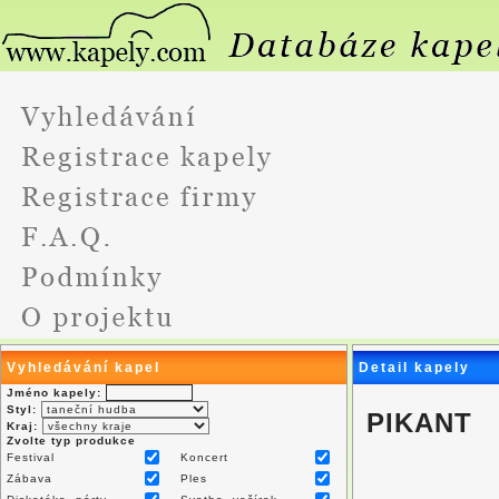
Vyhledávání kapel
Detail kapely
Jméno kapely:
Styl:
PIKANT
Kraj:
Zvolte typ produkce
Festival
Koncert
Zábava
Ples