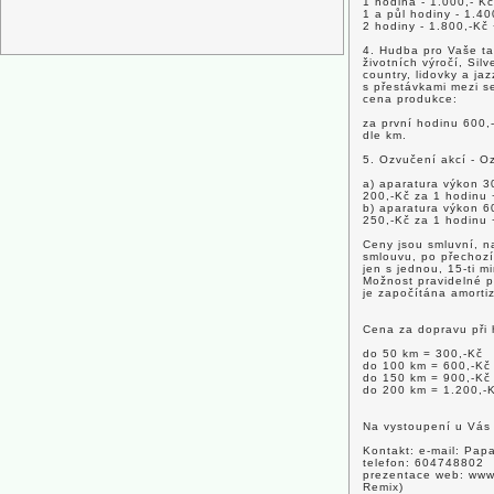
1 hodina - 1.000,- Kč
1 a půl hodiny - 1.40
2 hodiny - 1.800,-Kč
4. Hudba pro Vaše ta
životních výročí, Silv
country, lidovky a ja
s přestávkami mezi s
cena produkce:
za první hodinu 600,
dle km.
5. Ozvučení akcí - O
a) aparatura výkon 3
200,-Kč za 1 hodinu
b) aparatura výkon 6
250,-Kč za 1 hodinu
Ceny jsou smluvní, n
smlouvu, po přechozí
jen s jednou, 15-ti m
Možnost pravidelné p
je započítána amorti
Cena za dopravu při 
do 50 km = 300,-Kč
do 100 km = 600,-Kč
do 150 km = 900,-Kč
do 200 km = 1.200,-
Na vystoupení u Vás 
Kontakt: e-mail: Pa
telefon: 604748802
prezentace web: www
Remix)