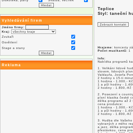
Diskotéka, párty
Svatba, večírek
Teplice
Styl: taneční 
Vyhledávání firem
Jméno firmy:
Kraj:
Zvukaři
Osvětlení
Hrajeme
: koncerty z
Stage a stany
Počet muzikantů:
1
Info:
Nabídka programů kap
Reklama
1. Velikáni lidové h
slovem, lidových písn
Valdaufa, Josefa Pon
2 hodiny s 15-ti min
1 hodina - 1.000,- Kč
1 a půl hodiny - 1.40
2 hodiny - 1.800,-Kč
2. Posezení s countr
písní klasika české 
délka programu až 2 
cena produkce:
1 hodina - 1.000,- Kč
1 a půl hodiny - 1.40
2 hodiny - 1.800,-Kč
3. Hudba dle Vašeho 
vybraných z mého repe
a jazz, délka progra
přestávkou, cena pr