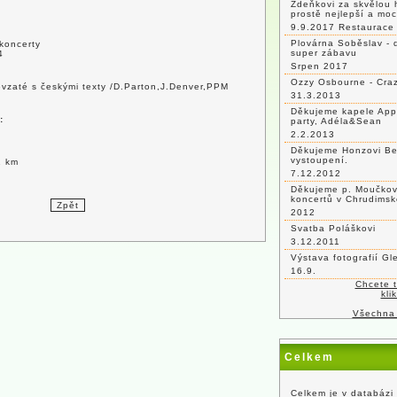
Zdeňkovi za skvělou 
prostě nejlepší a mo
9.9.2017 Restaurace 
Plovárna Soběslav - 
 koncerty
super zábavu
4
Srpen 2017
Ozzy Osbourne - Craz
řevzaté s českými texty /D.Parton,J.Denver,PPM
31.3.2013
Děkujeme kapele App
:
party, Adéla&Sean
2.2.2013
Děkujeme Honzovi Be
vystoupení.
1 km
7.12.2012
Děkujeme p. Moučkovi
koncertů v Chrudimsk
2012
Svatba Poláškovi
3.12.2011
Výstava fotografií G
16.9.
Chcete 
kli
Všechna
Celkem
Celkem je v databázi