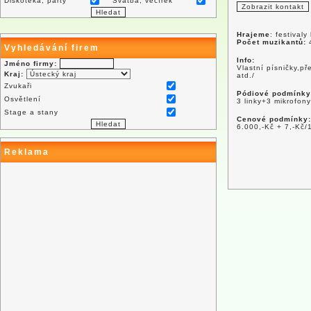
Diskotéka, párty
Svatba, večírek
Hrajeme
: festivaly
Počet muzikantů:
Vyhledávání firem
Info:
Jméno firmy:
Vlastní písničky,p
Kraj:
atd./
Zvukaři
Pódiové podmínky
Osvětlení
3 linky+3 mikrofony
Stage a stany
Cenové podmínky:
6.000,-Kč + 7,-Kč/
Reklama