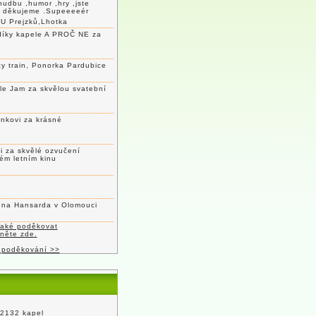
hudbu ,humor ,hry ,jste
c děkujeme .Supeeeeér
U Prejzků,Lhotka
díky kapele A PROČ NE za
y train, Ponorka Pardubice
le Jam za skvělou svatební
nkovi za krásné
 za skvělé ozvučení
ém letním kinu
lena Hansarda v Olomouci
také poděkovat
kněte zde.
 poděkování >>
 2132 kapel