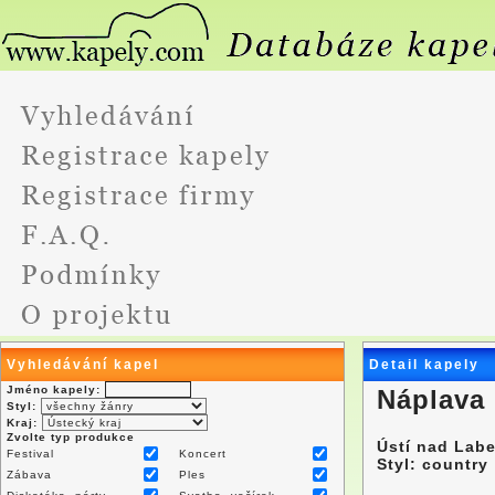
Vyhledávání kapel
Detail kapely
Jméno kapely:
Náplava
Styl:
Kraj:
Zvolte typ produkce
Ústí nad Lab
Festival
Koncert
Styl: country
Zábava
Ples