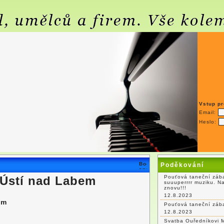
Vstup pr
Email:
Heslo:
Poděkování
 Ústí nad Labem
Pouťová taneční zába
suuuperrrr muziku. N
znovu!!!
12.8.2023
em
Pouťová taneční záb
12.8.2023
Svatba Ouředníkovi 