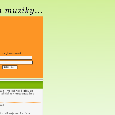
o registrované:
va - velikánské díky za
a příští rok objednáváme
ava
Moc děkujeme Petře a