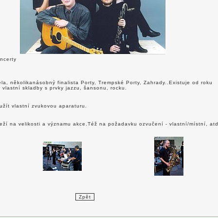
oncerty
la, několikanásobný finalista Porty, Trempské Porty, Zahrady..Existuje od roku
 vlastní skladby s prvky jazzu, šansonu, rocku.
užít vlastní zvukovou aparaturu.
eží na velikosti a významu akce.Též na požadavku ozvučení - vlastní/místní, atd