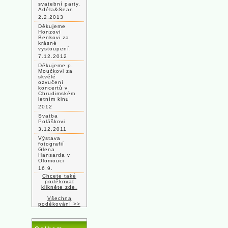
svatební party,
Adéla&Sean
2.2.2013
Děkujeme
Honzovi
Benkovi za
krásné
vystoupení.
7.12.2012
Děkujeme p.
Moučkovi za
skvělé
ozvučení
koncertů v
Chrudimském
letním kinu
2012
Svatba
Poláškovi
3.12.2011
Výstava
fotografií
Glena
Hansarda v
Olomouci
16.9.
Chcete také
poděkovat
klikněte zde.
Všechna
poděkování >>