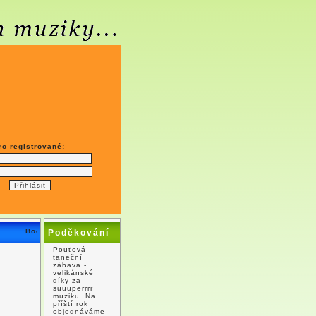
ro registrované:
Poděkování
Pouťová
taneční
zábava -
velikánské
díky za
suuuperrrr
muziku. Na
příští rok
objednáváme