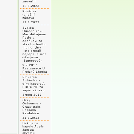
znovu!!!
12.8.2023
Pouťová
taneční
zábava
12.8.2023
Svatba
Ouředníkovi
Moc děkujeme
Petře a
Zdeňkovi za
skvělou hudbu
,humor ,hry
,jste prostě
nejlepší a moc
děkujeme
.Supeeeeér
9.9.2017
Restaurace U
Prejzků,Lhotka
.
Plovárna
Soběslav -
díky kapele A
PROČ NE za
super zábavu
Srpen 2017
Ozzy
Osbourne -
Crazy train,
Ponorka
Pardubice
31.3.2013
Děkujeme
kapele Apple
Jam za
skvělou