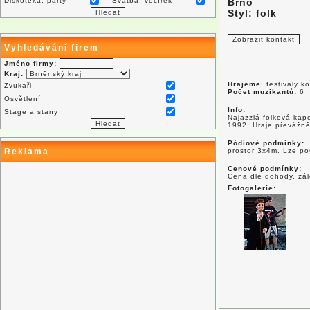
Diskotéka, párty
Svatba, večírek
Brno
Styl: folk
Vyhledávání firem
Jméno firmy:
Kraj:
Hrajeme
: festivaly k
Zvukaři
Počet muzikantů:
6
Osvětlení
Info:
Stage a stany
Najazzlá folková kape
1992. Hraje převážně
Pódiové podmínky:
Reklama
prostor 3x4m. Lze po
Cenové podmínky:
Cena dle dohody, zál
Fotogalerie: