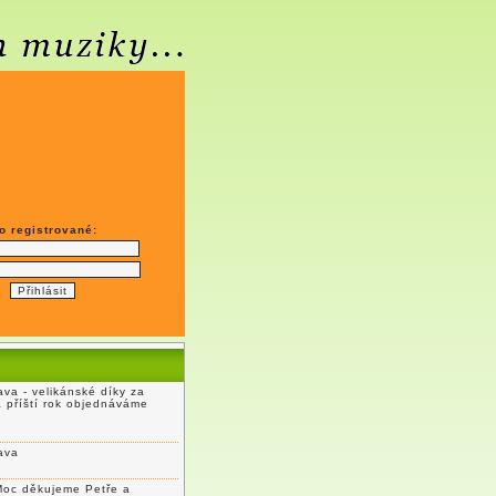
o registrované:
va - velikánské díky za
a příští rok objednáváme
ava
Moc děkujeme Petře a