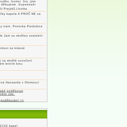
hudbu ,humor ,hry ,jste
c děkujeme .Supeeeeér
U Prejzků,Lhotka
díky kapele A PROČ NE za
y train, Ponorka Pardubice
le Jam za skvělou svatební
nkovi za krásné
 za skvělé ozvučení
ém letním kinu
lena Hansarda v Olomouci
také poděkovat
kněte zde.
 poděkování >>
 2132 kapel