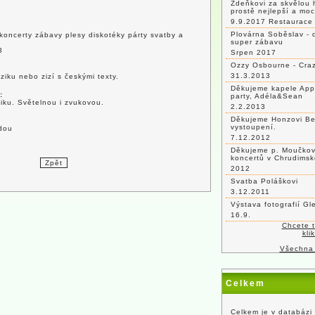
Zdeňkovi za skvělou 
prostě nejlepší a mo
9.9.2017 Restaurace 
Plovárna Soběslav - 
y koncerty zábavy plesy diskotéky párty svatby a
super zábavu
3
Srpen 2017
Ozzy Osbourne - Craz
31.3.2013
iku nebo zizí s českými texty.
Děkujeme kapele App
:
party, Adéla&Sean
iku. Světelnou i zvukovou.
2.2.2013
Děkujeme Honzovi Be
vystoupení.
dou
7.12.2012
Děkujeme p. Moučkovi
koncertů v Chrudimsk
2012
Svatba Poláškovi
3.12.2011
Výstava fotografií G
16.9.
Chcete 
kli
Všechna
Celkem
Celkem je v databázi