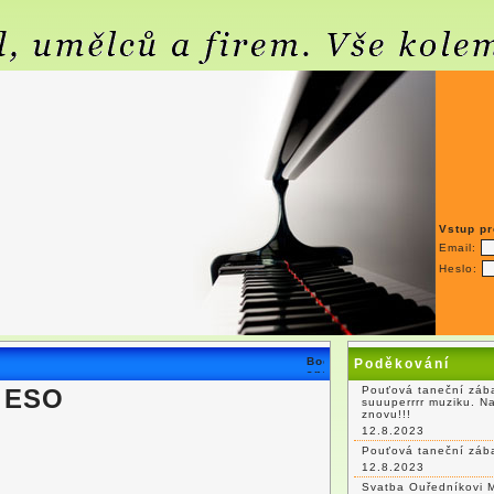
Vstup pr
Email:
Heslo:
Poděkování
 ESO
Pouťová taneční zába
suuuperrrr muziku. N
znovu!!!
12.8.2023
Pouťová taneční záb
12.8.2023
Svatba Ouředníkovi 