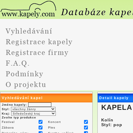
Vyhledávání kapel
Detail kapely
Jméno kapely:
KAPELA
Styl:
Kraj:
Zvolte typ produkce
Kolín
Festival
Koncert
Styl: pop
Zábava
Ples