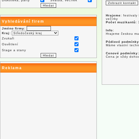
Diskotéka, párty
Svatba, večírek
Hrajeme
: festival
večírky
Vyhledávání firem
Počet muzikantů:
Jméno firmy:
Info:
Kraj:
Hrajeme českou muz
Zvukaři
Pódiové podmínky
Osvětlení
Máme vlastní techn
Stage a stany
Cenové podmínky:
Cena je vždy doho
Reklama