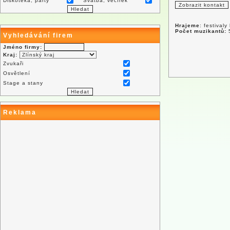
Diskotéka, párty
Svatba, večírek
Hrajeme
: festivaly
Počet muzikantů:
Vyhledávání firem
Jméno firmy:
Kraj:
Zvukaři
Osvětlení
Stage a stany
Reklama