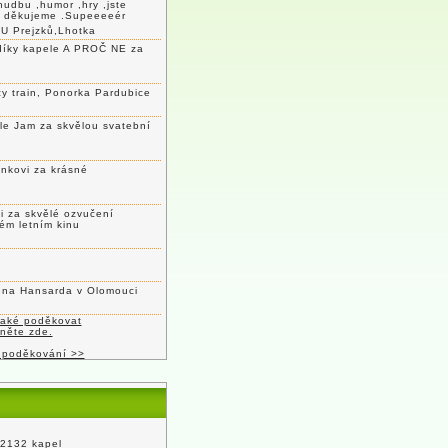
hudbu ,humor ,hry ,jste
c děkujeme .Supeeeeér
U Prejzků,Lhotka
díky kapele A PROČ NE za
y train, Ponorka Pardubice
le Jam za skvělou svatební
nkovi za krásné
 za skvělé ozvučení
ém letním kinu
lena Hansarda v Olomouci
také poděkovat
kněte zde.
 poděkování >>
 2132 kapel