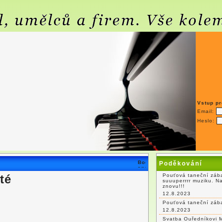
Vstup pr
Email:
Heslo:
Poděkování
té
Pouťová taneční zába
suuuperrrr muziku. N
znovu!!!
12.8.2023
Pouťová taneční záb
12.8.2023
Svatba Ouředníkovi 