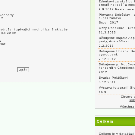
Zdeňkovi za skvělou 
prostě nejlepší a mo
9.9.2017 Restaurace 
Plovárna Soběslav - 
 koncerty
super zábavu
12
Srpen 2017
Ozzy Osbourne - Craz
sdružení zpívající mnohohlasně skladby
31.3.2013
jak 30 let
Děkujeme kapele App
:
party, Adéla&Sean
reme
2.2.2013
Děkujeme Honzovi Be
vystoupení.
7.12.2012
Děkujeme p. Moučkovi
koncertů v Chrudimsk
2012
Svatba Poláškovi
3.12.2011
Výstava fotografií G
16.9.
Chcete 
kli
Všechna
Celkem
Celkem je v databázi