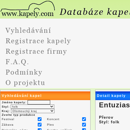
Vyhledávání kapel
Detail kapely
Jméno kapely:
Entuzias
Styl:
Kraj:
Zvolte typ produkce
Přerov
Festival
Koncert
Styl: folk
Zábava
Ples