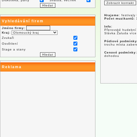
Diskotéka, párty
Svatba, večírek
Hrajeme
: festivaly
Počet muzikantů:
Vyhledávání firem
Info:
Jméno firmy:
Přerovské hudební 
Kraj:
Slávka Žaluda více 
Zvukaři
Pódiové podmínky
Osvětlení
trochu místa zabe
Stage a stany
Cenové podmínky:
dohodou
Reklama