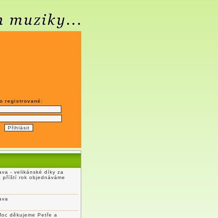
o registrované:
va - velikánské díky za
a příští rok objednáváme
ava
Moc děkujeme Petře a