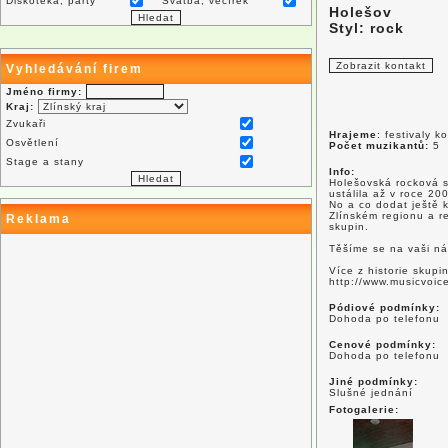
Diskotéka, párty
Svatba, večírek
Holešov
Styl: rock
Vyhledávání firem
Jméno firmy:
Kraj:
Zvukaři
Hrajeme
: festivaly 
Osvětlení
Počet muzikantů:
5
Stage a stany
Info:
Holešovská rocková 
ustálila až v roce 20
No a co dodat ještě
Zlínském regionu a r
Reklama
skupin.
Těšíme se na vaši ná
Více z historie skupi
http://www.musicvoic
Pódiové podmínky:
Dohoda po telefonu
Cenové podmínky:
Dohoda po telefonu
Jiné podmínky:
Slušné jednání
Fotogalerie: