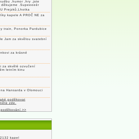
hudbu ,humor ,hry ,jste
c děkujeme .Supeeeeér
U Prejzků,Lhotka
díky kapele A PROČ NE za
y train, Ponorka Pardubice
le Jam za skvělou svatební
nkovi za krásné
 za skvělé ozvučení
ém letním kinu
lena Hansarda v Olomouci
také poděkovat
kněte zde.
 poděkování >>
 2132 kapel