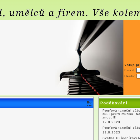
Vstup pr
Email:
Heslo:
Poděkování
Pouťová taneční zába
suuuperrrr muziku. N
znovu!!!
12.8.2023
Pouťová taneční záb
12.8.2023
Svatba Ouředníkovi 