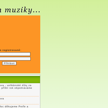
o registrované:
va - velikánské díky za
a příští rok objednáváme
ava
Moc děkujeme Petře a