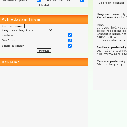
Diskotéka, párty
Svatba, večírek
Hrajeme
: koncerty
Počet muzikantů:
Vyhledávání firem
Info:
Jméno firmy:
opravdu živá kapel
Kraj:
široký repertoár od
kontakt s publike
Zvukaři
ABBA SHOW
profesionální zvuk
Osvětlení
Stage a stany
Pódiové podmínky
Dle našeho technic
http://www.april.cz
Cenové podmínky:
Reklama
Dle domluvy a typu