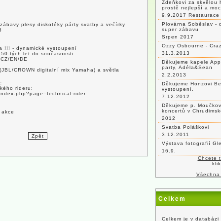
Zdeňkovi za skvělou 
prostě nejlepší a mo
9.9.2017 Restaurace 
Plovárna Soběslav - 
 zábavy plesy diskotéky párty svatby a večírky
super zábavu
5
Srpen 2017
Ozzy Osbourne - Craz
a !!! - dynamické vystoupení
31.3.2013
 50-tých let do současnosti
m CZ/EN/DE
Děkujeme kapele App
party, Adéla&Sean
 (JBL/CROWN digitalní mix Yamaha) a světla
2.2.2013
:
Děkujeme Honzovi Be
kého rideru:
vystoupení.
/index.php?page=technical-rider
7.12.2012
Děkujeme p. Moučkovi
koncertů v Chrudimsk
 akce
2012
Svatba Poláškovi
3.12.2011
Výstava fotografií G
16.9.
Chcete 
kli
Všechna
Celkem
Celkem je v databázi