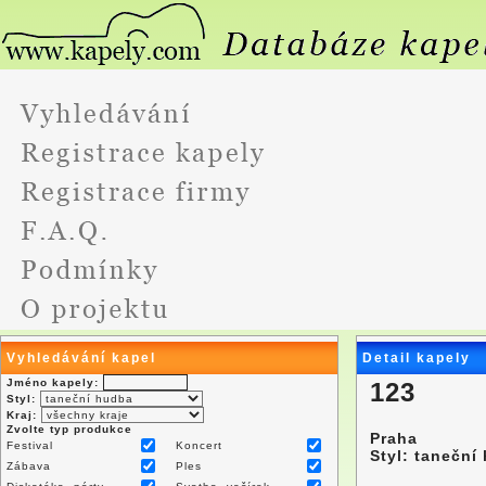
Vyhledávání kapel
Detail kapely
Jméno kapely:
123
Styl:
Kraj:
Zvolte typ produkce
Praha
Festival
Koncert
Styl: taneční
Zábava
Ples