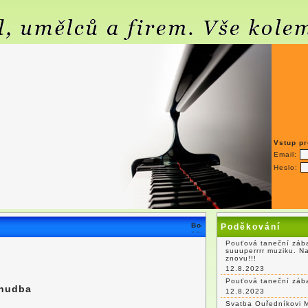
Vstup pr
Email:
Heslo:
Poděkování
Pouťová taneční zába
suuuperrrr muziku. N
znovu!!!
12.8.2023
Pouťová taneční záb
 hudba
12.8.2023
Svatba Ouředníkovi 