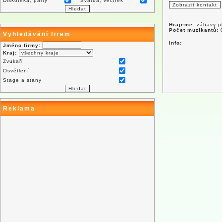
Diskotéka, párty
Svatba, večírek
Hrajeme
: zábavy p
Počet muzikantů:
Vyhledávání firem
Info:
Jméno firmy:
Kraj:
Zvukaři
Osvětlení
Stage a stany
Reklama