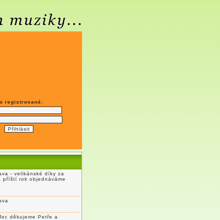
o registrované:
va - velikánské díky za
a příští rok objednáváme
ava
Moc děkujeme Petře a