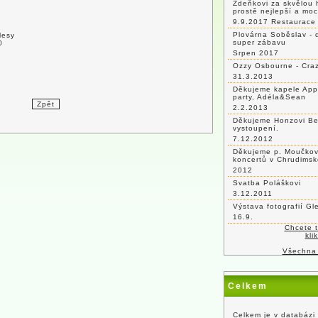
Zdeňkovi za skvělou 
prostě nejlepší a mo
9.9.2017 Restaurace 
Plovárna Soběslav - 
lesy
super zábavu
0
Srpen 2017
Ozzy Osbourne - Craz
31.3.2013
Děkujeme kapele App
party, Adéla&Sean
2.2.2013
Děkujeme Honzovi Be
vystoupení.
7.12.2012
Děkujeme p. Moučkovi
koncertů v Chrudimsk
2012
Svatba Poláškovi
3.12.2011
Výstava fotografií G
16.9.
Chcete 
kli
Všechna
Celkem
Celkem je v databázi