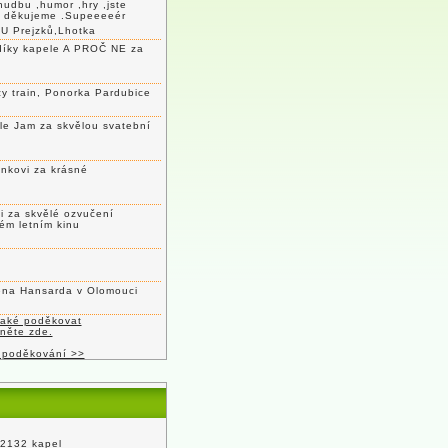
hudbu ,humor ,hry ,jste
c děkujeme .Supeeeeér
U Prejzků,Lhotka
díky kapele A PROČ NE za
y train, Ponorka Pardubice
le Jam za skvělou svatební
nkovi za krásné
 za skvělé ozvučení
ém letním kinu
lena Hansarda v Olomouci
také poděkovat
kněte zde.
 poděkování >>
 2132 kapel