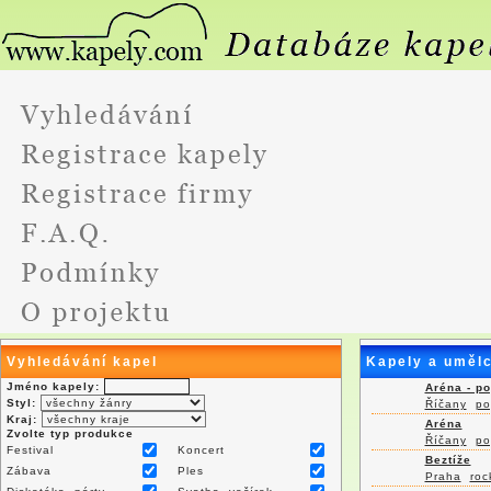
Vyhledávání kapel
Kapely a umělc
Jméno kapely:
Aréna - p
Styl:
Říčany
po
Kraj:
Aréna
Zvolte typ produkce
Říčany
po
Festival
Koncert
Beztíže
Zábava
Ples
Praha
roc