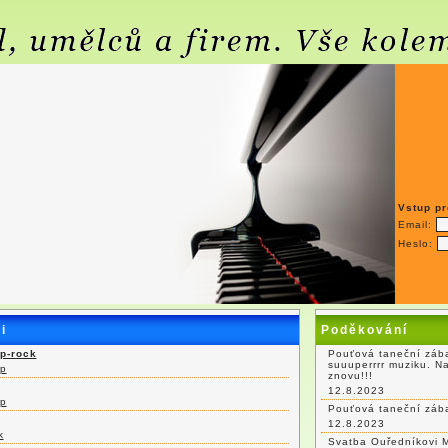
Vstup pr
Email:
Heslo:
i
Poděkování
op-rock
Pouťová taneční zába
suuuperrrr muziku. N
p
znovu!!!
12.8.2023
p
Pouťová taneční záb
12.8.2023
k
Svatba Ouředníkovi 