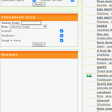
Diskotéka, párty
Svatba, večírek
Ryan mus
Znojmo
p
EMA WHIT
Olomouc
Vyhledávání firem
EMA WHIT
Olomouc
Jméno firmy:
RADEN
Kraj:
Valašské M
Zvukaři
Duo Jan
Osvětlení
Frýdek-Mís
Stage a stany
Rock Dog
Slaný
roc
A Proč Ne
Reklama
Soběslav
Dynamit k
Kladno
ta
HUPRT
České Bud
Taneční o
Poděbrady
ŽLUTÁ P
Uherské Hr
vocaband
Brno
tane
Asteroid
Chomutov
Rötte bött