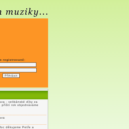
o registrované:
va - velikánské díky za
a příští rok objednáváme
ava
Moc děkujeme Petře a