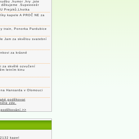
hudbu ,humor ,hry ,jste
c děkujeme .Supeeeeér
U Prejzků,Lhotka
díky kapele A PROČ NE za
y train, Ponorka Pardubice
le Jam za skvělou svatební
nkovi za krásné
 za skvělé ozvučení
ém letním kinu
lena Hansarda v Olomouci
také poděkovat
kněte zde.
 poděkování >>
 2132 kapel