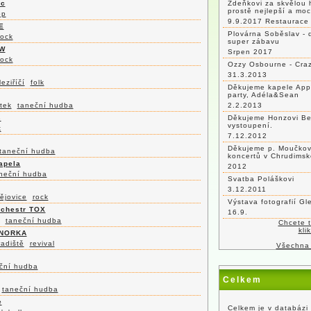
ic
Zdeňkovi za skvělou 
prostě nejlepší a mo
op
9.9.2017 Restaurace 
E
Plovárna Soběslav - 
rock
super zábavu
W
Srpen 2017
rock
Ozzy Osbourne - Craz
31.3.2013
eziříčí
folk
Děkujeme kapele App
party, Adéla&Sean
tek
taneční hudba
2.2.2013
s
Děkujeme Honzovi Be
vystoupení.
k
7.12.2012
Děkujeme p. Moučkovi
taneční hudba
koncertů v Chrudimsk
apela
2012
neční hudba
Svatba Poláškovi
3.12.2011
ějovice
rock
Výstava fotografií G
rchestr TOX
16.9.
taneční hudba
Chcete 
kli
ONORKA
adiště
revival
Všechna
ční hudba
Celkem
taneční hudba
e
Celkem je v databázi